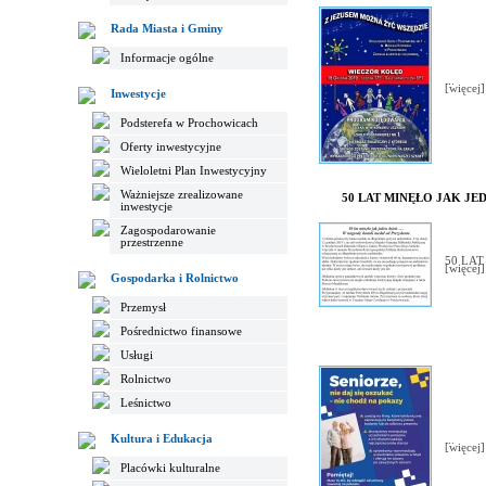
Rada Miasta i Gminy
Informacje ogólne
...
[więcej]
Inwestycje
Podsterefa w Prochowicach
Oferty inwestycyjne
Wieloletni Plan Inwestycyjny
Ważniejsze zrealizowane
50 LAT MINĘŁO JAK JEDE
inwestycje
Zagospodarowanie
przestrzenne
50 LAT
[więcej]
Gospodarka i Rolnictwo
Przemysł
Pośrednictwo finansowe
Usługi
Rolnictwo
Leśnictwo
Kultura i Edukacja
...
[więcej]
Placówki kulturalne