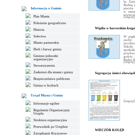
br. Gmi
Rudną i
Informacja o Gminie
pieców 
w rama
użyteczn
Plan Miasta
[więcej]
Położenie geograficzne
Wigilia w harcerskim kręg
Historia
Sołectwa
W piątk
zuchy 
Miasto partnerskie
życzliw
Szkoły 
Herb i barwy gminy
spotka
przyboc
Gminne jednostki
goście:
organizacyjne
Radne M
[więcej]
Stowarzyszenia
Zasłużeni dla miasta i gminy
Segregacja śmieci obowią
Bezpieczeństwo publiczne
Gmina w liczbach
Urząd Miasta i Gminy
...
[więcej]
Informacje ogólne
Regulamin Organizacyjny
Urzędu
Struktura organizacyjna
Przewodnik po Urzędzie
WIECZÓR KOLĘD
Zarządzanie Kryzysowe