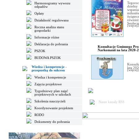
Tegoro
Harmonogramy wywozu
dzielny
odpadów
wspan
milusiń
Opłaty
świątec
również
Działalność regulowana
Serdecz
[więcej]
Roczna analiza stanu
gospodarki
Informacje różne
Deklaracja do pobrania
Konsultacje Gminnego Pro
Narkomanii na lata 2020-
PSZOK
BUDOWA PSZOK
Konsult
Wiedza i kompetencje -
lata 202
[więcej]
przepustką do sukcesu
Wiedza i kompetencje
Zajęcia projektowe
Tygodniowy plan zajęć
projektowych w szkołach
Szkolenia nauczycieli
Nasze kanały RSS
Koordynowanie projektem
RODO
Dokumenty do pobrania