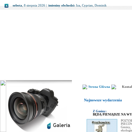
sobota
, 8 sierpnia 2026 |
imieniny obchodzi:
Iza, Cyprian, Dominik
Strona Główna
Konta
Najnowsze wydarzenia
Z Gminy:
BĘDĄ PIENIĄDZE NA W
POZYS
PIECÓW 
Gminy,
ekologi