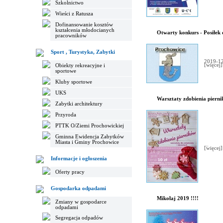
Szkolnictwo
Wieści z Ratusza
Dofinansowanie kosztów
kształcenia młodocianych
Otwarty konkurs - Posiłek
pracowników
Sport , Turystyka, Zabytki
2019-12
[więcej]
Obiekty rekreacyjne i
sportowe
Kluby sportowe
UKS
Warsztaty zdobienia piern
Zabytki architektury
Przyroda
PTTK O/Ziemi Prochowickiej
Gminna Ewidencja Zabytków
Miasta i Gminy Prochowice
...
[więcej]
Informacje i ogłoszenia
Oferty pracy
Gospodarka odpadami
Mikołaj 2019 !!!!
Zmiany w gospodarce
odpadami
Segregacja odpadów