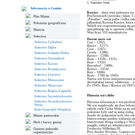
5. Stanisław Struk
Informacja o Gminie
Kawice
– duża wieś położona we 
Prochowicach (zerówka i klasy 1-3
Plan Miasta
„Paradiso”, stacja paliw i kilka 
piłkarskiej Korona Kawice, która
Położenie geograficzne
Wokół wsi rozprzestrzeniają się g
specjalizując się w uprawie rośli
Historia
Wieś liczy 510 mieszkańców.
Sołectwa
Dawne nazw wsi
Sołectwo Cichobórz
Cozi
– 1202r.
Kauici
– 1217r.
Sołectwo Dąbie
Cose
– 1267r.
Cawitz
– 1286r.
Sołectwo Golanka Dolna
Kawicz
– 1298r.
Sołectwo Gromadzyń
Koza
– 1318r., 1321r.
Koze
– 1332r.
Sołectwo Kawice
Keyczdorf
– 1400r.
Kawicz
– 1414r.
Sołectwo Kwiatkowice
Kotz
– 1666r.
Sołectwo Lisowice
Koitz
– 1789 do 1945r.
Nazwa wsi bywa interpretowana j
Sołectwo Mierzowice
słowiańskiej nazwy odsłownej
- 
Sołectwo Motyczyn
Po 1945r. Kozy i Kawice
od 1947r
Sołectwo Rogów Legnicki
Historia wsi i dóbr
Sołectwo Szczedrzykowice
Sołectwo Szczedrzykowice -
Pierwsza informacja o wsi pochodz
Stacja
We wsi znajdowały się dwa folwa
zakolu rzeki Cicha Woda na jej n
Koło Gospodyń Wiejskich
położone były nad tą samą rzeką
doszło do połączenia tych obu o
Miasto partnerskie
historycznego punktu widzenia ukł
historycznie drogą wiodącą z Wro
Herb i barwy gminy
majątki, nabył po sekularyzacji (1
Fryderyka Wilhelma III.
Gminne jednostki
Przy drodze Wrocław- Legnica zn
organizacyjne