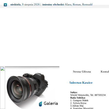
niedziela
, 9 sierpnia 2026 |
imieniny obchodzi:
Klara, Roman, Romuald
Strona Główna
Konta
Sołectwo Kawice
Sołtys:
Witold Wojszwiłło, Tel. 887593234
Rada Sołecka:
1. Grzegorz Małek
2. Sylwia Krysa
3.Adrian Maj
4. Stanisław Moszulski