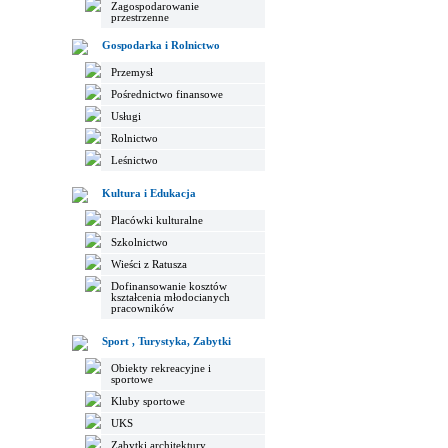
Zagospodarowanie
przestrzenne
Gospodarka i Rolnictwo
Przemysł
Pośrednictwo finansowe
Usługi
Rolnictwo
Leśnictwo
Kultura i Edukacja
Placówki kulturalne
Szkolnictwo
Wieści z Ratusza
Dofinansowanie kosztów
kształcenia młodocianych
pracowników
Sport , Turystyka, Zabytki
Obiekty rekreacyjne i
sportowe
Kluby sportowe
UKS
Zabytki architektury