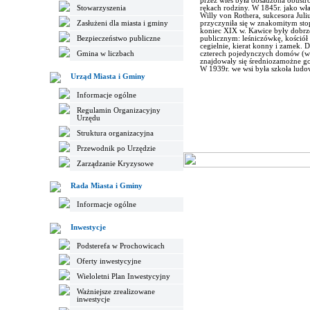
przez wieś była obsadzona obustr
Stowarzyszenia
rękach rodziny. W 1845r. jako wł
Willy von Rothera, sukcesora Jul
Zasłużeni dla miasta i gminy
przyczyniła się w znakomitym sto
koniec XIX w. Kawice były dobrze
Bezpieczeństwo publiczne
publicznym: leśniczówkę, kościół
cegielnie, kierat konny i zamek. 
Gmina w liczbach
czterech pojedynczych domów (w 
znajdowały się średniozamożne g
W 1939r. we wsi była szkoła ludow
Urząd Miasta i Gminy
Informacje ogólne
Regulamin Organizacyjny
Urzędu
Struktura organizacyjna
Przewodnik po Urzędzie
Zarządzanie Kryzysowe
Rada Miasta i Gminy
Informacje ogólne
Inwestycje
Podsterefa w Prochowicach
Oferty inwestycyjne
Wieloletni Plan Inwestycyjny
Ważniejsze zrealizowane
inwestycje